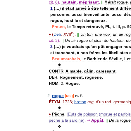
cit
.
8
),
hautain
,
méprisant
.
||
Il
était
rogue
,
1
(…)
il
était
arrivé
à
être
tellement
différ
personne
,
aussi
bienveillante
,
aussi
dés
rogue
,
hostile
et
dangereux
.
Proust
,
le
Temps
retrouvé
,
Pl
.,
t
.
III
,
p
.
9
e
♦
(
Déb
.
XVII
).
||
Un
ton
,
une
voix
,
un
air
ro
cit
.
3
).
||
Un
air
rogue
et
plein
de
hauteur
,
de
2
(…)
je
voudrais
qu
'
on
pût
engager
nos
et
tranchant
,
à
nos
frères
les
libellistes
Beaumarchais
,
le
Barbier
de
Séville
,
Let
❖
CONTR
.
Aimable
,
câlin
,
caressant
.
DÉR
.
Roguement
,
roguerie
.
HOM
.
2
.
Rogue
.
————————
2
.
rogue
[
ʀɔg
]
n
.
f
.
ÉTYM
.
1723
;
breton
rog
,
d
'
un
rad
.
germani
❖
♦
Pêche
.
Œufs
de
poisson
(
morue
et
parfois
pêche
à
la
sardine
).
⇒
Appât
.
||
De
la
rogue
❖