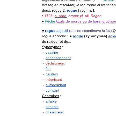
laisser
,
en
discutant
,
le
ton
rogue
et
tranchan
doux
.
rogue
2
.
rogue
[
rɔg
]
n
.
f
.
•
1723
;
a
.
nord
.
hrogn
;
cf
.
all
.
Rogen
♦
Pêche
Œufs
de
morue
ou
de
hareng
utilisé
●
rogue
adjectif
(
ancien
scandinave
hrôkr
)
Q
rogue
et
bourru
.
●
rogue
(
synonymes
)
adjec
de
raideur
et
de
...
Synonymes
:
-
cavalier
-
condescendant
-
dédaigneux
-
fier
-
hautain
-
méprisant
-
outrecuidant
-
suffisant
Contraires
:
-
affable
-
aimable
-
chaleureux