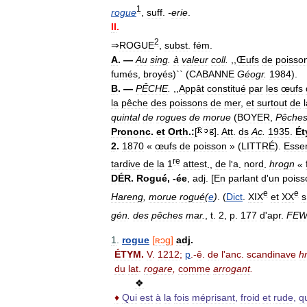
1
rogue
,
suff
.
-
erie
.
II
.
2
⇒
ROGUE
,
subst
.
fém
.
A
. —
Au
sing
.
à
valeur
coll
.
,,
Œufs
de
poisso
fumés
,
broyés
)`` (
CABANNE
Géogr
.
1984
).
B
. —
PÊCHE
.
,,
Appât
constitué
par
les
œufs
la
pêche
des
poissons
de
mer
,
et
surtout
de
quintal
de
rogues
de
morue
(
BOYER
,
Pêche
Prononc
.
et
Orth
.
:
[
].
Att
.
ds
Ac
.
1935
.
Ét
2
.
1870
«
œufs
de
poisson
» (
LITTRÉ
).
Essen
re
tardive
de
la
1
attest
.,
de
l
'
a
.
nord
.
hrogn
«
DÉR
.
Rogué
, -
ée
,
adj
. [
En
parlant
d
'
un
poiss
e
e
Hareng
,
morue
rogué
(
e
)
. (
Dict
.
XIX
et
XX
s
gén
.
des
pêches
mar
.
,
t
.
2
,
p
.
177
d
'
apr
.
FE
1
.
rogue
[
ʀɔg
]
adj
.
ÉTYM
.
V
.
1212
;
p
.-
ê
.
de
l
'
anc
.
scandinave
h
du
lat
.
rogare
,
comme
arrogant
.
❖
♦
Qui
est
à
la
fois
méprisant
,
froid
et
rude
,
q