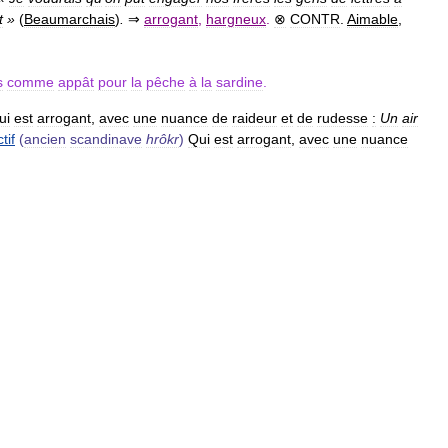
t
»
(
Beaumarchais
)
.
⇒
arrogant
,
hargneux
.
⊗
CONTR
.
Aimable
,
s
comme
appât
pour
la
pêche
à
la
sardine
.
ui
est
arrogant
,
avec
une
nuance
de
raideur
et
de
rudesse
:
Un
air
tif
(
ancien
scandinave
hrôkr
)
Qui
est
arrogant
,
avec
une
nuance