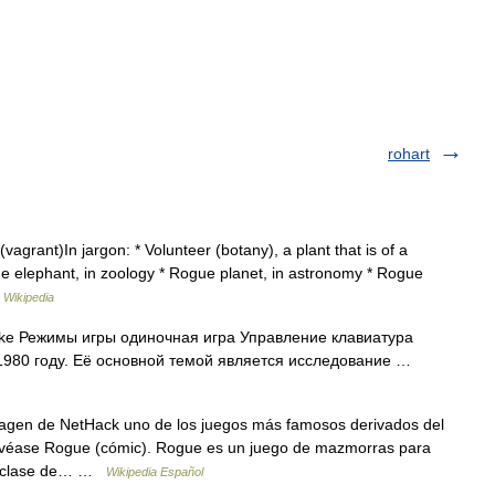
rohart
agrant)In jargon: * Volunteer (botany), a plant that is of a
gue elephant, in zoology * Rogue planet, in astronomy * Rogue
…
Wikipedia
ke Режимы игры одиночная игра Управление клавиатура
1980 году. Её основной темой является исследование …
agen de NetHack uno de los juegos más famosos derivados del
 véase Rogue (cómic). Rogue es un juego de mazmorras para
na clase de… …
Wikipedia Español