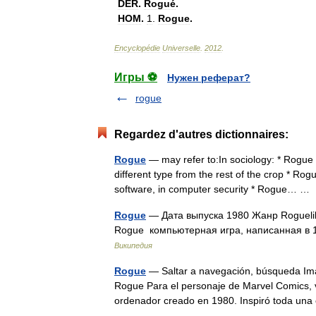
DÉR
.
Rogué
.
HOM
.
1
.
Rogue
.
Encyclopédie
Universelle
.
2012
.
Игры ⚽
Нужен реферат?
rogue
Regardez d'autres dictionnaires:
Rogue
— may refer to:In sociology: * Rogue (v
different type from the rest of the crop * Ro
software, in computer security * Rogue… 
Rogue
— Дата выпуска 1980 Жанр Rogueli
Rogue компьютерная игра, написанная в 
Википедия
Rogue
— Saltar a navegación, búsqueda Im
Rogue Para el personaje de Marvel Comics,
ordenador creado en 1980. Inspiró toda u