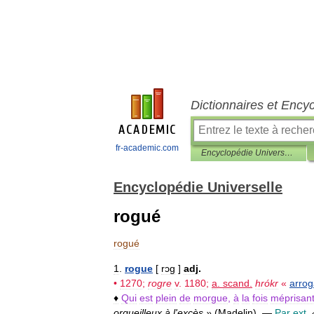
Dictionnaires et Ency
fr-academic.com
Encyclopédie Universelle
Encyclopédie Universelle
rogué
rogué
1
.
rogue
[
rɔg
]
adj
.
•
1270
;
rogre
v
.
1180
;
a
.
scand
.
hrókr
«
arrog
♦
Qui
est
plein
de
morgue
,
à
la
fois
méprisan
orgueilleux
à
l
'
excès
»
(
Madelin
)
.
—
Par
ext
.