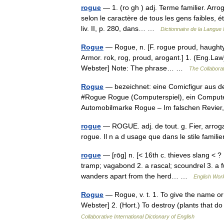
rogue
— 1. (ro gh ) adj. Terme familier. Arr
selon le caractère de tous les gens faibles, éta
liv. II, p. 280, dans… …
Dictionnaire de la Langue 
Rogue
— Rogue, n. [F. rogue proud, haughty, s
Armor. rok, rog, proud, arogant.] 1. (Eng.Law
Webster] Note: The phrase… …
The Collaborat
Rogue
— bezeichnet: eine Comicfigur aus 
#Rogue Rogue (Computerspiel), ein Compute
Automobilmarke Rogue – Im falschen Revie
rogue
— ROGUE. adj. de tout. g. Fier, arrog
rogue. Il n a d usage que dans le stile fami
rogue
— [rōg] n. [< 16th c. thieves slang <
tramp; vagabond 2. a rascal; scoundrel 3. a f
wanders apart from the herd… …
English Worl
Rogue
— Rogue, v. t. 1. To give the name or
Webster] 2. (Hort.) To destroy (plants that
Collaborative International Dictionary of English