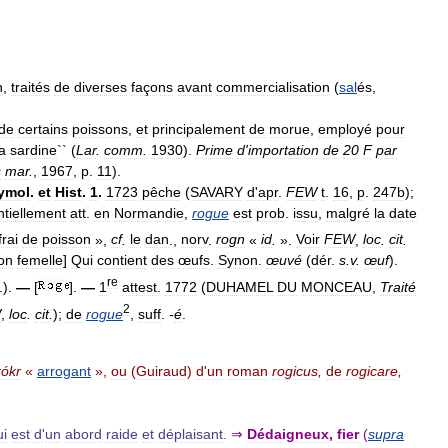
n
,
traités
de
diverses
façons
avant
commercialisation
(
sal
és
,
de
certains
poissons
,
et
principalement
de
morue
,
employé
pour
la
sardine
`` (
Lar
.
comm
.
1930
).
Prime
d
'
importation
de
20
F
par
s
mar
.
,
1967
,
p
.
11
).
ymol
.
et
Hist
.
1
.
1723
pêche
(
SAVARY
d
'
apr
.
FEW
t
.
16
,
p
.
247b
);
tiellement
att
.
en
Normandie
,
rogue
est
prob
.
issu
,
malgré
la
date
frai
de
poisson
»,
cf
.
le
dan
.,
norv
.
rogn
«
id
.
».
Voir
FEW
,
loc
.
cit
.
on
femelle
]
Qui
contient
des
œufs
.
Synon
.
œuvé
(
dér
.
s
.
v
.
œuf
).
re
.).
—
[
].
—
1
attest
.
1772
(
DUHAMEL
DU
MONCEAU
,
Traité
2
W
,
loc
.
cit
.
);
de
rogue
,
suff
.
-
é
.
rókr
«
arrogant
»,
ou
(
Guiraud
)
d
'
un
roman
rogicus
,
de
rogicare
,
ui
est
d
'
un
abord
raide
et
déplaisant
.
⇒
Dédaigneux
,
fier
(
supra