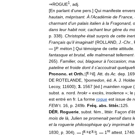
1
⇒
ROGUE
,
adj
.
[
En
parlant
d
'
une
pers
.]
Qui
manifeste
enver
hautain
,
méprisant
.
À
l
'
Académie
de
France
,
charmant
d
'
un
palais
italien
à
la
Fragonard
,
dans
leur
habit
noir
,
cachant
leur
gêne
du
mo
p
.
338
).
Christophe
était
surpris
de
cette
inert
Français
qu
'
il
imaginait
!
(
ROLLAND
,
J
.-
Chr
.
,
—
[
P
.
méton
.
]
Qui
témoigne
de
cette
attitude
fantasque
et
brutal
,
elle
malmenait
tellement
265
).
Familier
,
oui
,
blagueur
à
l
'
occasion
;
ma
pateline
et
froide
dont
il
s
'
accoutrait
quelquef
Prononc
.
et
Orth
.
:
[
].
Att
.
ds
Ac
.
dep
.
169
DE
ROTELANDE
,
Ypomedon
,
éd
.
A
.
J
.
Holde
Lecoy
,
11600
);
3
.
1567
[
éd
.]
maintien
rogue
(
subst
.
a
.
nord
.
hrokr
«
excès
,
insolence
»;
le
est
entré
en
fr
.
La
forme
rogue
est
issue
de
r
FEW
t
.
16
,
p
.
249b
.
Fréq
.
abs
.
littér
.
:
125
.
DÉR
.
Roguerie
,
subst
.
fém
.,
littér
.
Façon
d
'
ê
mois
de
là
,
Julien
se
promenait
pensif
dans
l
et
la
roguerie
philosophique
qu
'
y
imprimait
le
re
1830
,
p
.
304
).
—
[
].
—
1
attest
.
1740