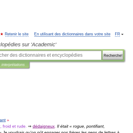
Retenir le site
En utilisant des dictionnaires dans votre site
FR
clopédies sur 'Academic'
Recherche!
interprétations
ant
»
t
,
froid
et
rude
.
⇒
dédaigneux
.
Il
était
«
rogue
,
pontifiant
,
«
Je
voudrais
qu
'
on
pût
engager
nos
frères
les
gens
de
lettres
à