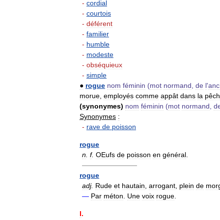
-
cordial
-
courtois
-
déférent
-
familier
-
humble
-
modeste
-
obséquieux
-
simple
●
rogue
nom
féminin
(
mot
normand
,
de
l
'
anc
morue
,
employés
comme
appât
dans
la
pêc
(
synonymes
)
nom
féminin
(
mot
normand
,
d
Synonymes
:
-
rave
de
poisson
rogue
n
.
f
.
OEufs
de
poisson
en
général
.
————————
rogue
adj
.
Rude
et
hautain
,
arrogant
,
plein
de
mor
—
Par
méton
.
Une
voix
rogue
.
I
.