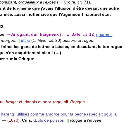
pontifiant
,
orgueilleux
à
l
'
excès
(→
Croire
,
cit
.
71
).
ent
de
lui
-
même
que
j
'
avais
l
'
illusion
d
'
être
devant
une
autre
armée
,
aussi
inoffensive
que
l
'
Argencourt
habituel
était
22
.
gue
.
⇒
Arrogant
,
dur
,
hargneux
(→
1
.
Balle
,
cit
.
12
;
gourmer
,
morgue
.
||
Mine
(
1
.
Mine
,
cit
.
20
)
austère
et
rogue
.
frères
les
gens
de
lettres
à
laisser
,
en
discutant
,
le
ton
rogue
qui
s
'
en
acquittent
si
bien
! (…)
tre
sur
la
Critique
.
que
hrogn
;
cf
.
danois
et
norv
.
rogn
,
all
.
Roggen
.
hareng
)
utilisés
comme
amorce
pour
la
pêche
(
spécialt
pour
la
.
—
(
1870
).
Cuis
.
Œufs
de
poisson
.
||
Rogue
à
l
'
étuvée
.