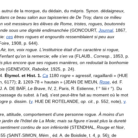
s
autrui
de
la
morgue
,
du
dédain
,
du
mépris
.
Synon
.
dédaigneux
,
dans
ce
beau
salon
aux
tapisseries
de
De
Troy
,
dans
ce
milieu
on
voit
messieurs
les
élèves
de
Rome
,
tristes
,
rogues
,
boutonnés
nde
sous
une
dignité
endimanchée
(
GONCOURT
,
Journal
,
1867
,
ie:
ces
êtres
rogues
et
engourdis
ressemblaient
si
peu
aux
Foire
,
1908
,
p
.
644
).
.
Air
,
ton
,
voix
rogue
.
L
'
institutrice
était
d
'
un
caractère
si
rogue
,
l
'
enfant
qu
'
on
la
remercie
;
elle
s
'
en
va
(
FLAUB
.,
Corresp
.
,
1853
,
p
.
is
plus
encore
que
ses
rogues
manières
,
on
redoutait
la
bonhomie
ois
(
GENEVOIX
,
Raboliot
,
1925
,
p
.
24
).
4
.
Étymol
.
et
Hist
.
1
.
Ca
1180
rogre
«
agressif
,
ragaillardi
» (
HUE
n
,
6177
);
2
.
1269
-
78
«
hautain
» (
JEAN
DE
MEUN
,
Rose
,
éd
.
F
.
J
.
A
.
DE
BAÏF
,
Le
Brave
,
IV
,
2
,
Paris
,
R
.
Estienne
,
f
°
Iiiii
r
°).
Du
passage
du
subst
.
à
l
'
adj
.
s
'
est
peut
-
être
fait
au
moment
où
le
mot
ogre
p
.
dissim
. (
v
.
HUE
DE
ROTELANDE
,
op
.
cit
.
,
p
.
552
,
note
),
v
.
tre
,
attitude
,
comportement
d
'
une
personne
rogue
.
À
moins
d
'
un
e
jardin
de
l
'
hôtel
de
La
Mole
;
mais
sa
figure
n
'
avait
plus
la
dureté
sentiment
continu
de
son
infériorité
(
STENDHAL
,
Rouge
et
Noir
,
-
55
(
SAINT
-
SIMON
,
Mém
.
,
éd
.
A
.
de
Boislisle
,
t
.
4
,
p
.
56
);
de