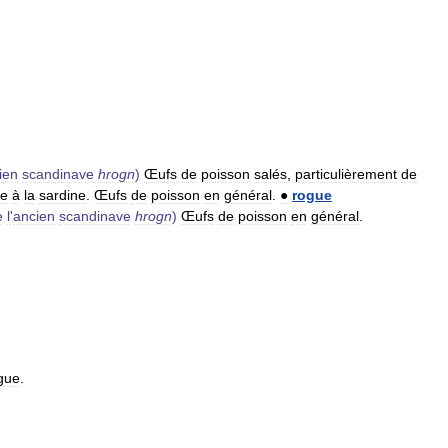
ien
scandinave
hrogn
)
Œufs
de
poisson
salés
,
particulièrement
de
he
à
la
sardine
.
Œufs
de
poisson
en
général
.
●
rogue
e
l
'
ancien
scandinave
hrogn
)
Œufs
de
poisson
en
général
.
gue
.